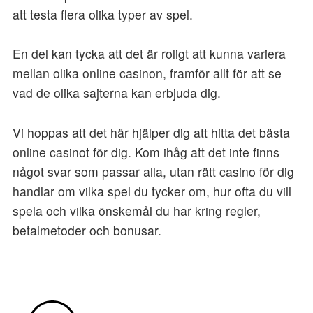
att testa flera olika typer av spel.
En del kan tycka att det är roligt att kunna variera
mellan olika online casinon, framför allt för att se
vad de olika sajterna kan erbjuda dig.
Vi hoppas att det här hjälper dig att hitta det bästa
online casinot för dig. Kom ihåg att det inte finns
något svar som passar alla, utan rätt casino för dig
handlar om vilka spel du tycker om, hur ofta du vill
spela och vilka önskemål du har kring regler,
betalmetoder och bonusar.