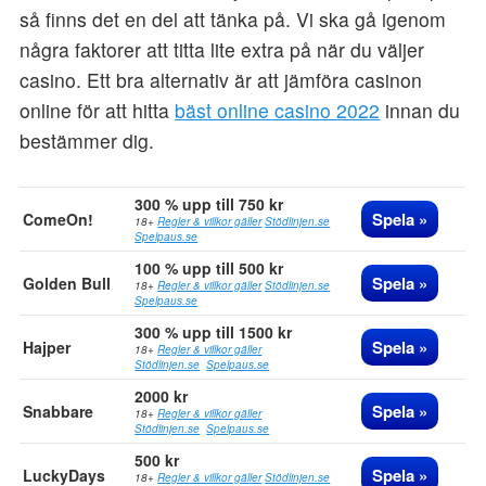
så finns det en del att tänka på. Vi ska gå igenom
FLER SLOTS
några faktorer att titta lite extra på när du väljer
SPORTSBETTING
casino. Ett bra alternativ är att jämföra casinon
BETTING PÅ HANDBOLL
online för att hitta
bäst online casino 2022
innan du
FRÅGOR & SVAR
bestämmer dig.
KONTAKTA OSS
300 % upp till 750 kr
Spela »
ComeOn!
18+
Regler & villkor gäller
Stödlinjen.se
Spelpaus.se
100 % upp till 500 kr
Spela »
Golden Bull
18+
Regler & villkor gäller
Stödlinjen.se
Spelpaus.se
300 % upp till 1500 kr
Spela »
Hajper
18+
Regler & villkor gäller
Stödlinjen.se
Spelpaus.se
2000 kr
Spela »
Snabbare
18+
Regler & villkor gäller
Stödlinjen.se
Spelpaus.se
500 kr
Spela »
LuckyDays
18+
Regler & villkor gäller
Stödlinjen.se